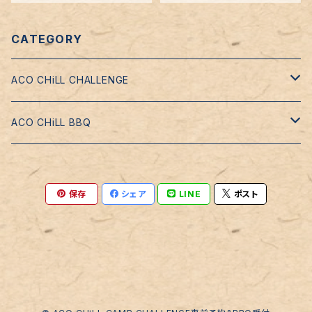
CATEGORY
ACO CHiLL CHALLENGE
アコチル・フットボール・アカデミー
ACO CHiLL BBQ
いけや賢二の料理教室 supported by シーラック
アコチル'BBQ'ガーデン
保存
シェア
LINE
ポスト
ACO CHiLL BBQセット